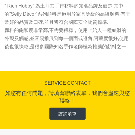
“ Rich Hobby” 為土耳其手作材料的知名品牌及翹楚,其中
的”Selfy Décor”系列顏料是適用於家具等級的高級顏料,有非
常好的品質及口碑,並且皆符合國際安全物質標準.
顏料的飽和度非常高,不需要稀釋，使用上給人一種絲滑的
外觀及觸感,並容易推展到每一個面或邊角,附著度很好,使用
後也很快乾,是很多國際知名手作老師極為推薦的顏料之一.
SERVICE CONTACT
如您有任何問題，請填寫聯絡表單，我們會盡速與您
聯絡！
諮詢填單