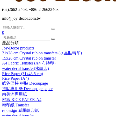
(02)2662-2468. +886-2-26622468
info@joy-decor.com.tw
0
產品分類
Joy-Decor products
21x28 cm Crystal rub on transfers (水晶貼轉印)
15x28 cm Crystal rub on transfer
A4 Fabric Transfer (A4 布轉印)
water decal transfer(水轉印)
Rice Paper (31x43.5 cm)
Rice Paper (A4)
蝶谷巴特-拼貼 Decoupage
拼貼專用紙 Decoupage paper
南美洲專用紙
棉紙 RICE PAPER-A4
轉印紙 Transfer
re-design 感壓轉印紙
water decal transfer