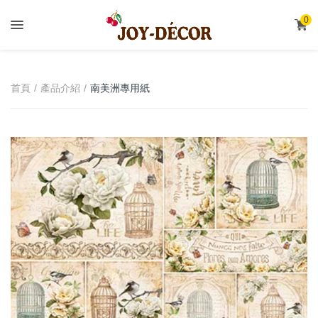
.
0
南美洲專用紙
首頁
產品介紹
DECOUPAGE PAPER