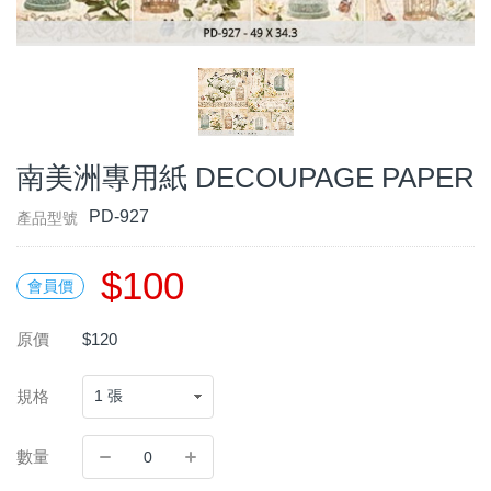
南美洲專用紙 DECOUPAGE PAPER
PD-927
產品型號
$100
會員價
原價
$120
規格
數量