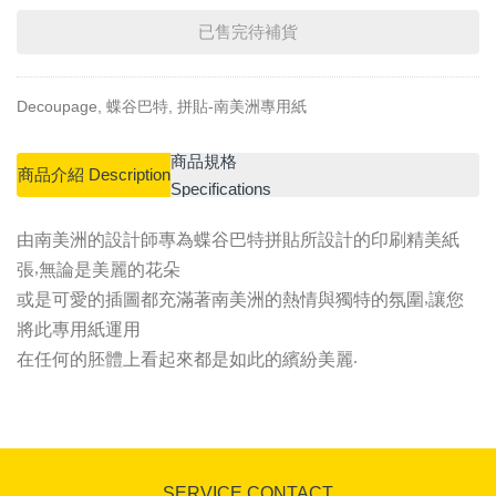
已售完待補貨
Decoupage, 蝶谷巴特, 拼貼-南美洲專用紙
商品規格
商品介紹 Description
Specifications
由南美洲的設計師專為蝶谷巴特拼貼所設計的印刷精美紙
張
,
無論是美麗的花朵
或是可愛的插圖都充滿著南美洲的熱情與獨特的氛圍
,
讓您
將此專用紙運用
在任何的胚體上看起來都是如此的繽紛美麗
.
SERVICE CONTACT