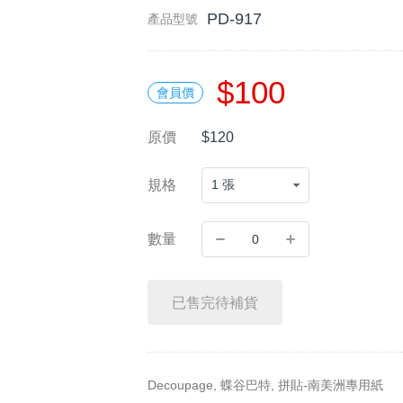
PD-917
產品型號
$100
會員價
原價
$120
規格
數量
已售完待補貨
Decoupage, 蝶谷巴特, 拼貼-南美洲專用紙