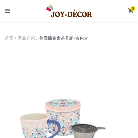
.
0
美國插畫家茶具組-古色古
首頁
產品介紹
香