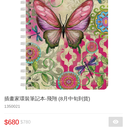
插畫家環裝筆記本-飛翔 (8月中旬到貨)
1350021
$680
$780