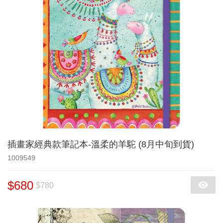
插畫家經典款筆記本-溫柔的羊駝 (8月中旬到貨)
1009549
$680
$780