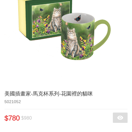
美國插畫家-馬克杯系列-花園裡的貓咪
5021052
$780
$980