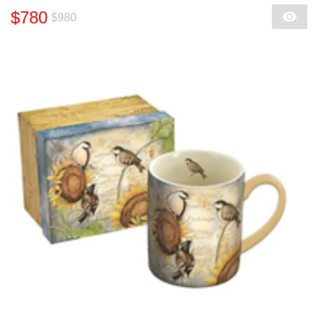
$780
$980