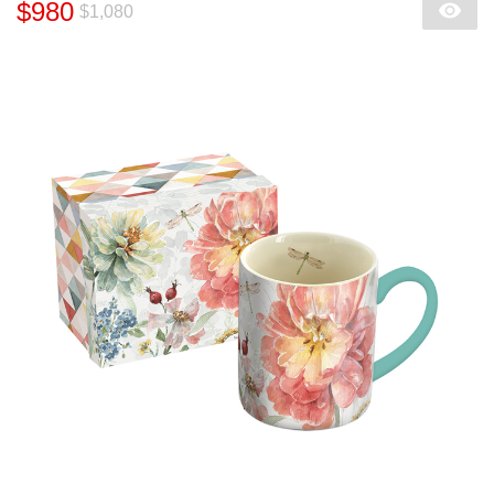
$980
$1,080