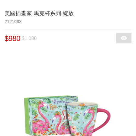
美國插畫家-馬克杯系列-綻放
2121063
$980
$1,080