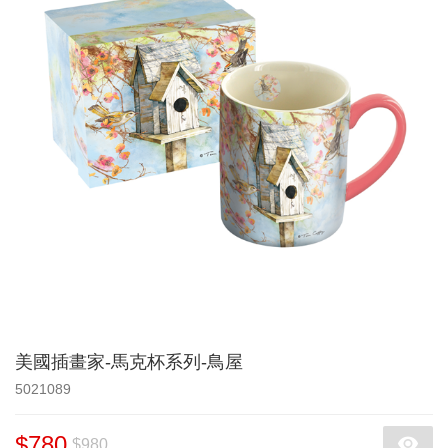
美國插畫家-馬克杯系列-鳥屋
5021089
$780
$980