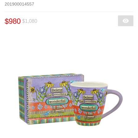
201900014557
$980
$1,080