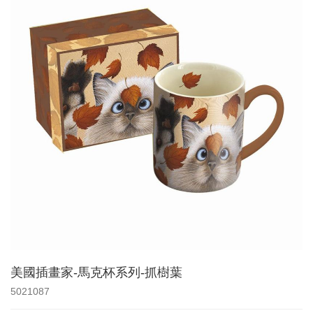
美國插畫家-馬克杯系列-抓樹葉
5021087