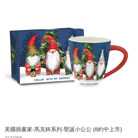
美國插畫家-馬克杯系列-聖誕小公公 (8約中上市)
2121068