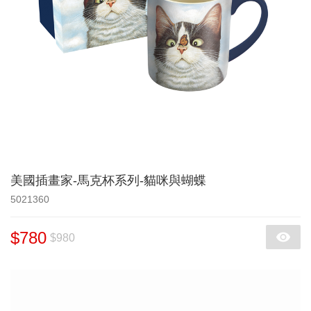
美國插畫家-馬克杯系列-貓咪與蝴蝶
5021360
$780
$980