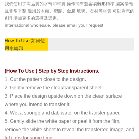
我們使用了高品質的水轉印材質,操作簡單並容易離形轉移,圖案清晰
且非常平整,適用於木頭、塑膠、金屬,玻璃、石材等材質,可以為您的
創作增加更多的選擇及樂趣.
International wholesale, please email your request
How To Use-如何使
用水轉印
(How To Use ) Step by Step Instructions.
1. Cut the pattern close to the design.
2. Gently remove the clear/transparent sheet.
3. Place the design upside down on the clean surface
where you intend to transfer it.
4. Wet a sponge and dab water on the transfer paper.
5. Gently slide the white paper or peel it from the film,
remove the white sheet to reveal the transferred image, and
let it dry for some time.