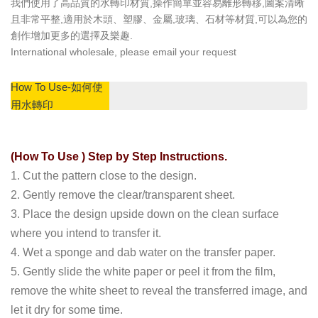
我們使用了高品質的水轉印材質,操作簡單並容易離形轉移,圖案清晰
且非常平整,適用於木頭、塑膠、金屬,玻璃、石材等材質,可以為您的
創作增加更多的選擇及樂趣.
International wholesale, please email your request
How To Use-如何使
用水轉印
(How To Use ) Step by Step Instructions.
1. Cut the pattern close to the design.
2. Gently remove the clear/transparent sheet.
3. Place the design upside down on the clean surface
where you intend to transfer it.
4. Wet a sponge and dab water on the transfer paper.
5. Gently slide the white paper or peel it from the film,
remove the white sheet to reveal the transferred image, and
let it dry for some time.