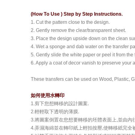
(How To Use ) Step by Step Instructions.
1. Cut the pattern close to the design.
2. Gently remove the clear/transparent sheet.
3. Place the design upside down on the clean surf
4. Wet a sponge and dab water on the transfer pa
5. Gently slide the white paper or peel it from the
6. Apply a coat of decor vanish to preserve your a
These transfers can be used on Wood, Plastic, G
如何使用水轉印
1.剪下您想轉移的設計圖案.
2.輕輕取下透明的薄膜.
3.將圖案倒置在您想要轉移的坯體表面上,並由內
4.弄濕海綿並在轉印紙上輕拍按壓,使轉移紙完全被