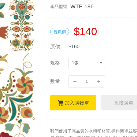
WTP-186
產品型號
$140
會員價
原價
$160
規格
數量
加入購物車
直接購買
我們使用了高品質的水轉印材質,操作簡單並容