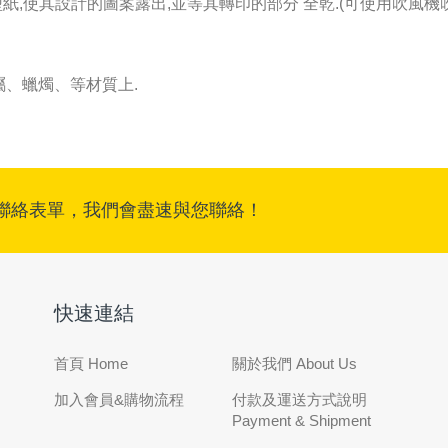
紙,使其設計的圖案露出,並等其轉印的部分 全乾.(可使用吹風機
、蠟燭、等材質上.
聯絡表單，我們會盡速與您聯絡！
快速連結
首頁 Home
關於我們 About Us
加入會員&購物流程
付款及運送方式說明
Payment & Shipment