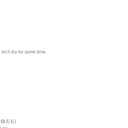
let it dry for some time.
鐘左右)