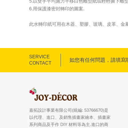
5.以雙手平均施力平移白色離型紙或輕輕撕下離型
6.用保護漆密封轉印的圖案.
此水轉印紙可用在木器、塑膠、玻璃、皮革、金屬
SERVICE
如您有任何問題，請填寫
CONTACT
嘉拓設計事業有限公司(統編: 53766670)是
以代理、進口、及銷售插畫家繪本、插畫家
系列商品及手作 DIY 材料等為主.進口的商