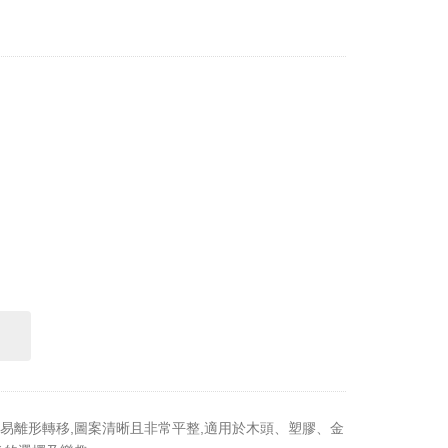
易離形轉移,圖案清晰且非常平整,適用於木頭、塑膠、金