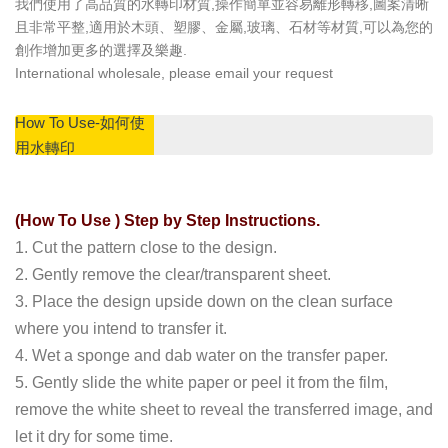
我們使用了高品質的水轉印材質,操作簡單並容易離形轉移,圖案清晰
且非常平整,適用於木頭、塑膠、金屬,玻璃、石材等材質,可以為您的
創作增加更多的選擇及樂趣.
International wholesale, please email your request
How To Use-如何使
用水轉印
(How To Use ) Step by Step Instructions.
1. Cut the pattern close to the design.
2. Gently remove the clear/transparent sheet.
3. Place the design upside down on the clean surface
where you intend to transfer it.
4. Wet a sponge and dab water on the transfer paper.
5. Gently slide the white paper or peel it from the film,
remove the white sheet to reveal the transferred image, and
let it dry for some time.