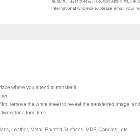
屬,玻璃、石材等材質,可以為您的創作增加更
International wholesale, please email your r
ace where you intend to transfer it.
per.
 film, remove the white sheet to reveal the transferred image, and 
rtwork for a long time.
lass, Leather, Metal, Painted Surfaces, MDF, Candles, etc.