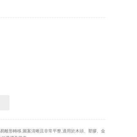
易離形轉移,圖案清晰且非常平整,適用於木頭、塑膠、金