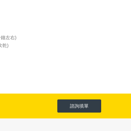
鐘左右)
吹乾)
諮詢填單