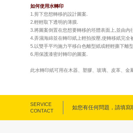
如何使用水轉印
1.剪下您想轉移的設計圖案.
2.輕輕取下透明的薄膜.
3.將圖案倒置在您想要轉移的坯體表面上,並由內
4.弄濕海綿並在轉印紙上輕拍按壓,使轉移紙完全被
5.以雙手平均施力平移白色離型紙或輕輕撕下離型
6.用保護漆密封轉印的圖案.
此水轉印紙可用在木器、塑膠、玻璃、皮革、金屬
SERVICE
如您有任何問題，請填寫
CONTACT