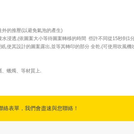
往外的推壓(以避免氣泡的產生)
水浸透,(依圖案大小等待圖案轉移的時間 些許不同從15秒到1分
紙,使其設計的圖案露出,並等其轉印的部分 全乾.(可使用吹風機
、蠟燭、等材質上.
聯絡表單，我們會盡速與您聯絡！