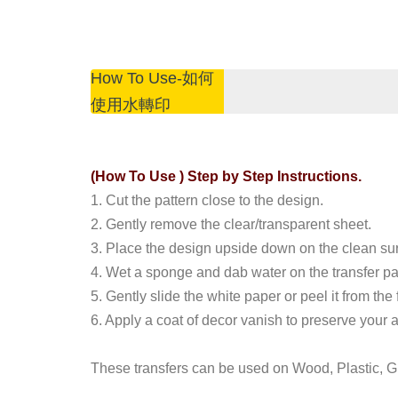
How To Use-如何
使用水轉印
(How To Use ) Step by Step Instructions.
1. Cut the pattern close to the design.
2. Gently remove the clear/transparent sheet.
3. Place the design upside down on the clean surf
4. Wet a sponge and dab water on the transfer pa
5. Gently slide the white paper or peel it from the
6. Apply a coat of decor vanish to preserve your a
These transfers can be used on Wood, Plastic, G