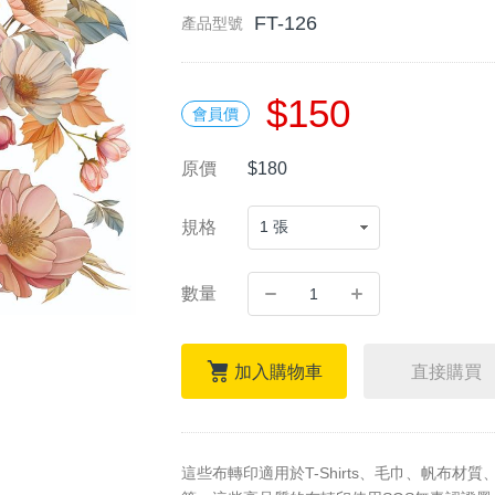
FT-126
產品型號
$150
會員價
原價
$180
規格
數量
加入購物車
直接購買
這些布轉印適用於T-Shirts、毛巾、帆布