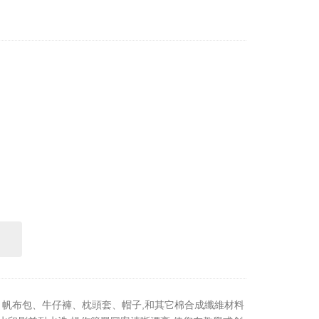
材質、帆布包、牛仔褲、枕頭套、帽子,和其它棉合成纖維材料