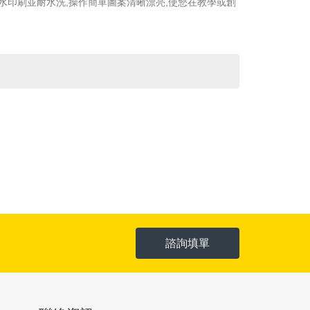
水印刷並耐水洗,操作簡單圖案清晰漂亮,使您在教學或創
諮詢填單