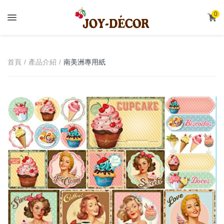
.
0
南美洲專用紙
首頁
產品介紹
DECOUPAGE PAPER