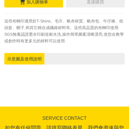
加入購物車
直接購買
這些布轉印適用於T-Shirts、毛巾、帆布材質、帆布包、牛仔褲、枕
頭套、帽子,和其它棉合成纖維材料等。這些高品質的布轉印使用
SGS無毒認證墨水印刷並耐水洗,操作簡單圖案清晰漂亮,使您在教學
或創作時有更多元的材料可以使用.
示意圖及使用說明
SERVICE CONTACT
如您有任何問題，請填寫聯絡表單，我們會盡速與您