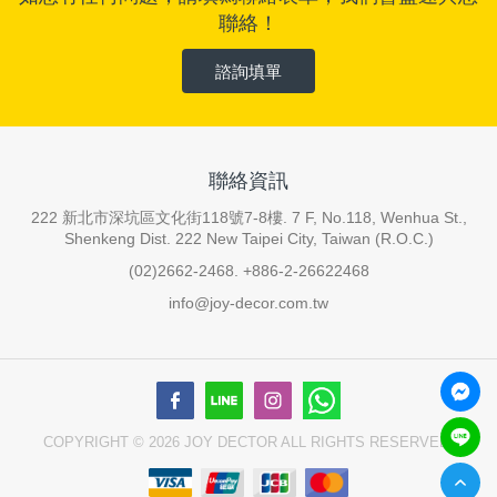
聯絡！
諮詢填單
聯絡資訊
222 新北市深坑區文化街118號7-8樓. 7 F, No.118, Wenhua St.,
Shenkeng Dist. 222 New Taipei City, Taiwan (R.O.C.)
(02)2662-2468. +886-2-26622468
info@joy-decor.com.tw
COPYRIGHT © 2026 JOY DECTOR ALL RIGHTS RESERVED.