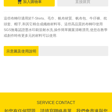
加入購物車
直接購買
這些布轉印適用於T-Shirts、毛巾、帆布材質、帆布包、牛仔褲、枕
頭套、帽子,和其它棉合成纖維材料等。這些高品質的布轉印使用
SGS無毒認證墨水印刷並耐水洗,操作簡單圖案清晰漂亮,使您在教學
或創作時有更多元的材料可以使用.
示意圖及使用說明
SERVICE CONTACT
如您有任何問題，請填寫聯絡表單，我們會盡速與您