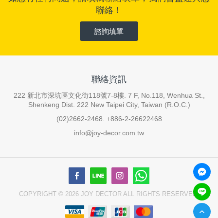
聯絡！
諮詢填單
聯絡資訊
222 新北市深坑區文化街118號7-8樓. 7 F, No.118, Wenhua St.,
Shenkeng Dist. 222 New Taipei City, Taiwan (R.O.C.)
(02)2662-2468. +886-2-26622468
info@joy-decor.com.tw
COPYRIGHT © 2026 JOY DECTOR ALL RIGHTS RESERVED.