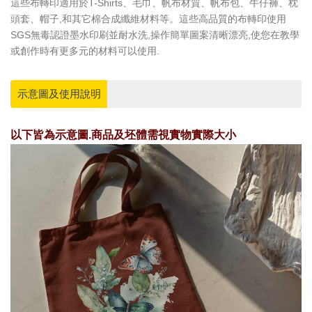
這些布轉印適用於T-Shirts、毛巾、帆布材質、帆布包、牛仔褲、枕
頭套、帽子,和其它棉合成纖維材料等。這些高品質的布轉印使用
SGS無毒認證墨水印刷並耐水洗,操作簡單圖案清晰漂亮,使您在教學
或創作時有更多元的材料可以使用.
示意圖及使用說明
以下皆為示意圖.商品及坯體需視實物實際大小