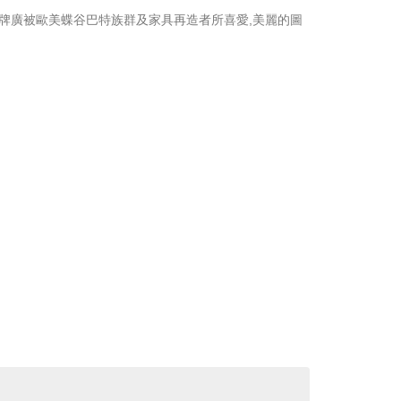
, 此品牌廣被歐美蝶谷巴特族群及家具再造者所喜愛,美麗的圖