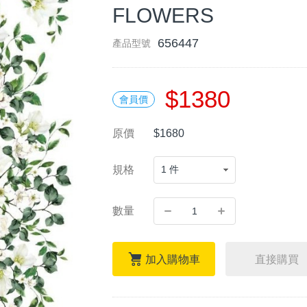
FLOWERS
656447
產品型號
$1380
會員價
原價
$1680
規格
數量
加入購物車
直接購買