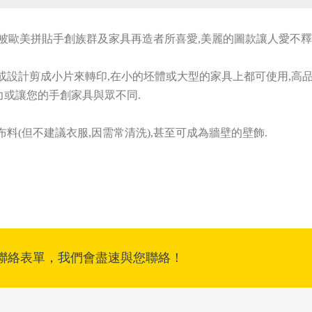
此品牌廣被歐美拼貼手創族群及家具再造者所喜愛,美麗的圖款讓人愛不
或設計剪成小片來轉印,在小的坯體或大型的家具上都可使用,高品
或讓您的手創家具與眾不同.
布料(但不建議衣服,因需常清洗),
甚至可成為牆壁的壁飾.
聯絡表單，我們會盡速與您聯絡！