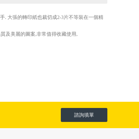
釋手. 大張的轉印紙也裁切成2-3片不等裝在一個精
質及美麗的圖案,非常值得收藏使用,
諮詢填單