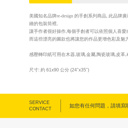
美國知名品牌re-design 的手創系列商品, 
緻的包裝筒裡,
讓手作者很好操作,每個手創者可以依照個人喜愛
而這些漂亮的圖款也將讓您的作品更增色彩及魅力
感壓轉印紙可用在木器,玻璃,金屬,陶瓷玻璃,皮革,
尺寸: 約 61x90 公分 (24"x35")
SERVICE
如您有任何問題，請填寫
CONTACT