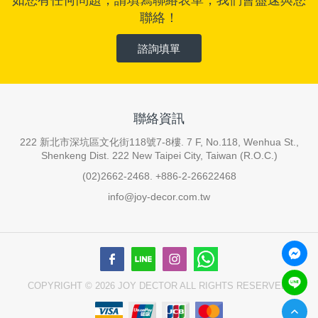
如您有任何問題，請填寫聯絡表單，我們會盡速與您
聯絡！
諮詢填單
聯絡資訊
222 新北市深坑區文化街118號7-8樓. 7 F, No.118, Wenhua St.,
Shenkeng Dist. 222 New Taipei City, Taiwan (R.O.C.)
(02)2662-2468. +886-2-26622468
info@joy-decor.com.tw
COPYRIGHT © 2026 JOY DECTOR ALL RIGHTS RESERVED.