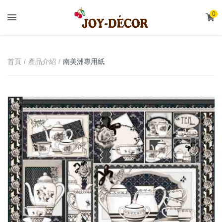
.
0
南美洲專用紙
首頁
產品介紹
DECOUPAGE PAPER