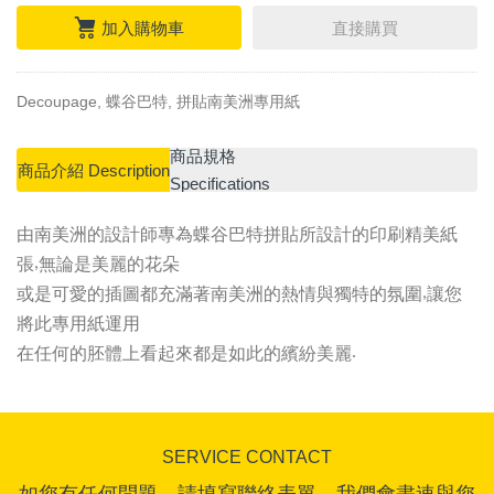
加入購物車
直接購買
Decoupage, 蝶谷巴特, 拼貼南美洲專用紙
商品規格
商品介紹 Description
Specifications
由南美洲的設計師專為蝶谷巴特拼貼所設計的印刷精美紙
張
無論是美麗的花朵
,
或是可愛的插圖都充滿著南美洲的熱情與獨特的氛圍
讓您
,
將此專用紙運用
在任何的胚體上看起來都是如此的繽紛美麗
.
SERVICE CONTACT