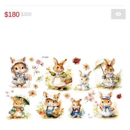
$180
$200