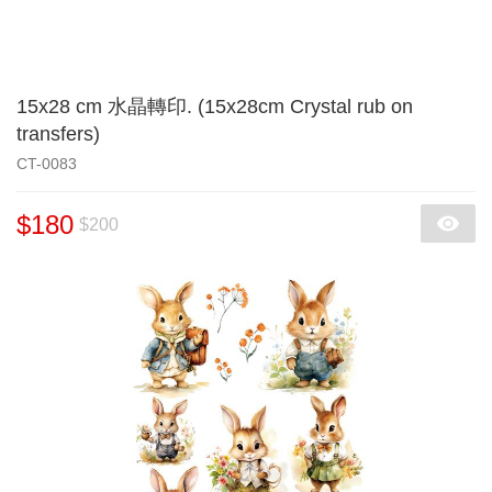
15x28 cm 水晶轉印. (15x28cm Crystal rub on
transfers)
CT-0083
$180
$200