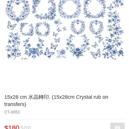
15x28 cm 水晶轉印. (15x28cm Crystal rub on
transfers)
CT-0051
$180
$200