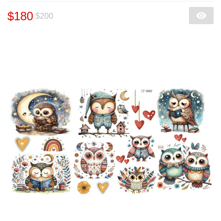
$180
$200