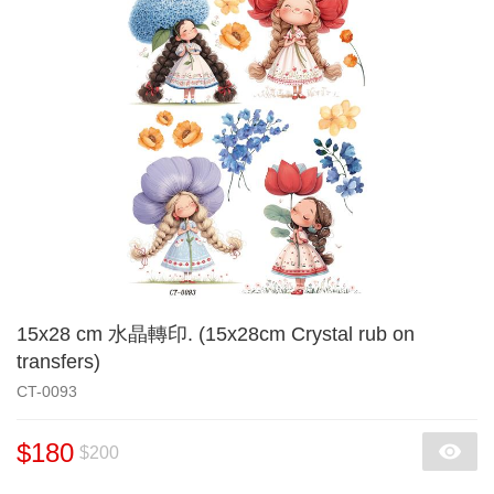
15x28 cm 水晶轉印. (15x28cm Crystal rub on
transfers)
CT-0093
$180
$200