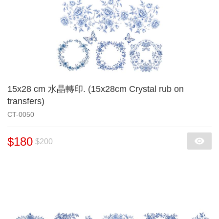
15x28 cm 水晶轉印. (15x28cm Crystal rub on
transfers)
CT-0050
$180
$200