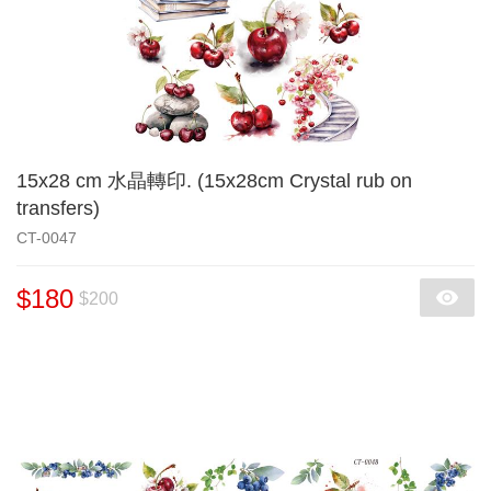
15x28 cm 水晶轉印. (15x28cm Crystal rub on
transfers)
CT-0047
$180
$200