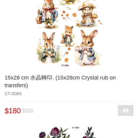
15x28 cm 水晶轉印. (15x28cm Crystal rub on
transfers)
CT-0084
$180
$200