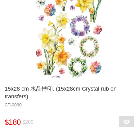
15x28 cm 水晶轉印. (15x28cm Crystal rub on
transfers)
CT-0090
$180
$200