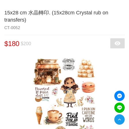
15x28 cm 水晶轉印. (15x28cm Crystal rub on
transfers)
CT-0052
$180
$200