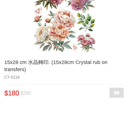
15x28 cm 水晶轉印. (15x28cm Crystal rub on
transfers)
CT-0118
$180
$200