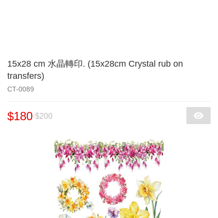
15x28 cm 水晶轉印. (15x28cm Crystal rub on
transfers)
CT-0089
$180
$200