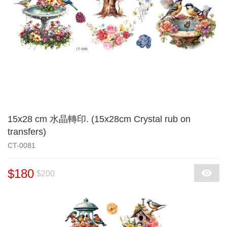
15x28 cm 水晶轉印. (15x28cm Crystal rub on
transfers)
CT-0081
$180
$200