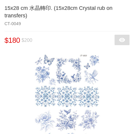
15x28 cm 水晶轉印. (15x28cm Crystal rub on
transfers)
CT-0049
$180
$200