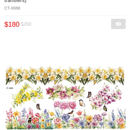
transfers)
CT-0088
$180
$200