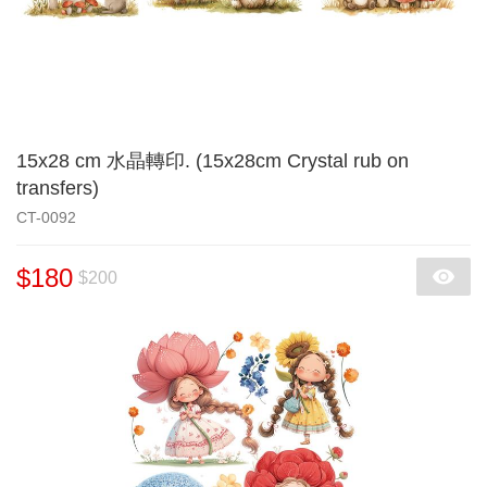
15x28 cm 水晶轉印. (15x28cm Crystal rub on
transfers)
CT-0092
$180
$200