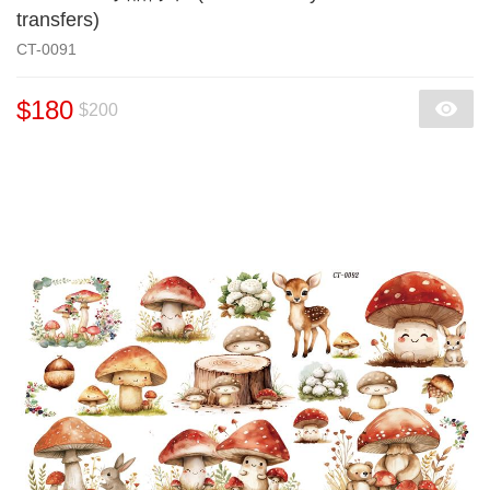
transfers)
CT-0091
$180
$200