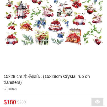
15x28 cm 水晶轉印. (15x28cm Crystal rub on
transfers)
CT-0048
$180
$200