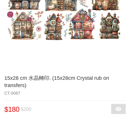
15x28 cm 水晶轉印. (15x28cm Crystal rub on
transfers)
CT-0087
$180
$200