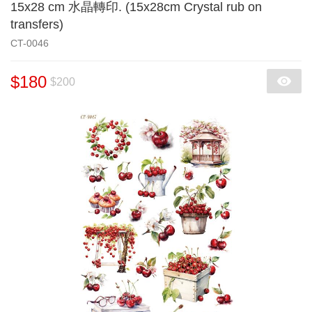
15x28 cm 水晶轉印. (15x28cm Crystal rub on
transfers)
CT-0046
$180
$200