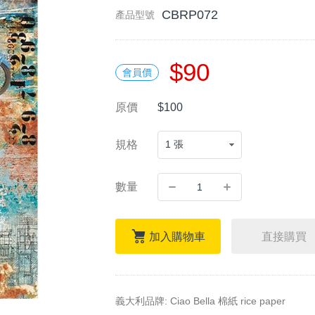
CBRP072
產品型號
$90
會員價
原價
$100
規格
數量
加入購物車
直接購買
義大利品牌: Ciao Bella 棉紙 rice paper