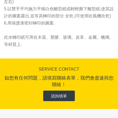
左右)
5.以雙手平均施力平移白色離型紙或輕輕撕下離型紙,使其設
計的圖案露出,並等其轉印的部分 全乾.(可使用吹風機吹乾)
6.用保護漆密封轉印的圖案.
此水轉印紙可用在木器、塑膠、玻璃、皮革、金屬、蠟燭、
等材質上.
SERVICE CONTACT
如您有任何問題，請填寫聯絡表單，我們會盡速與您
聯絡！
諮詢填單