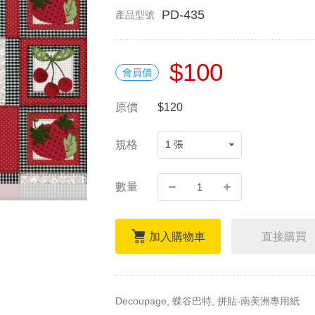
PD-435
產品型號
$100
會員價
原價
$120
規格
數量
加入購物車
直接購買
Decoupage, 蝶谷巴特, 拼貼-南美洲專用紙